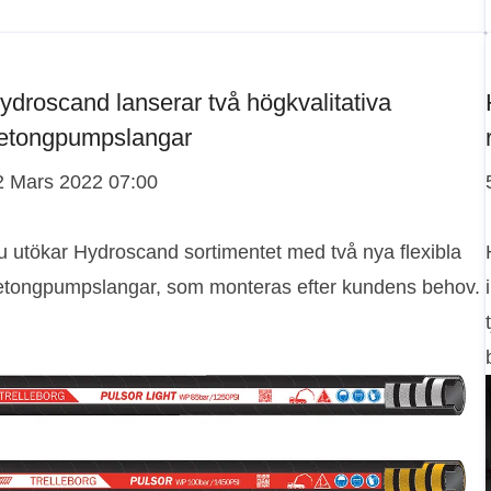
ydroscand lanserar två högkvalitativa
etongpumpslangar
2 Mars 2022 07:00
u utökar Hydroscand sortimentet med två nya flexibla
etongpumpslangar, som monteras efter kundens behov.