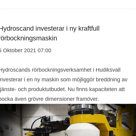
Hydroscand investerar i ny kraftfull
rörbockningsmaskin
5 Oktober 2021 07:00
Hydroscands rörbockningsverksamhet i Hudiksvall
investerar i en ny maskin som möjliggör breddning av
tjänste- och produktutbudet. Nu finns kapaciteten att
bocka även grövre dimensioner framöver.