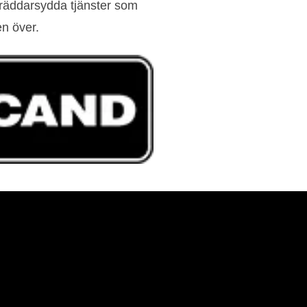
skräddarsydda tjänster som
en över.