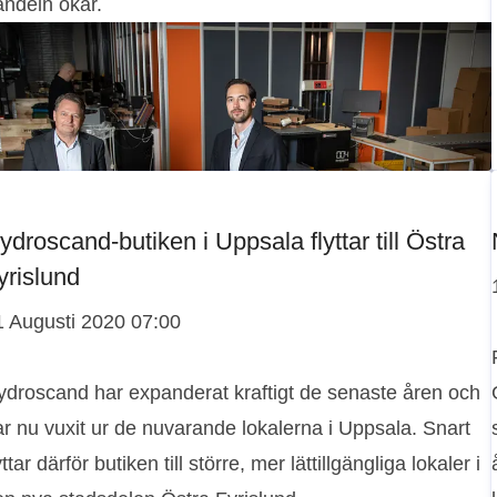
andeln ökar.
ydroscand-butiken i Uppsala flyttar till Östra
yrislund
1 Augusti 2020 07:00
ydroscand har expanderat kraftigt de senaste åren och
r nu vuxit ur de nuvarande lokalerna i Uppsala. Snart
yttar därför butiken till större, mer lättillgängliga lokaler i