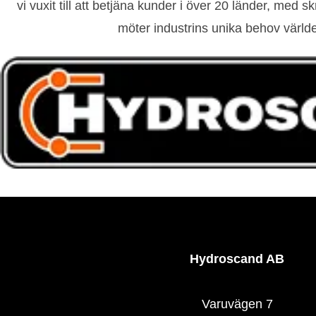
vi vuxit till att betjäna kunder i över 20 länder, med 
möter industrins unika behov värld
Hydroscand AB
Varuvägen 7