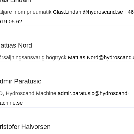
äljare inom pneumatik
Clas.Lindahl@hydroscand.se
+46
619 05 62
attias Nord
örsäljningsansvarig högtryck
Mattias.Nord@hydroscand.
dmir Paratusic
D, Hydroscand Machine
admir.paratusic@hydroscand-
achine.se
ristofer Halvorsen