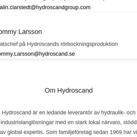
alin.clarstedt@hydroscandgroup.com
ommy Larsson
latschef på Hydroscands rörbockningsproduktion
ommy.Larsson@hydroscand.se
Om Hydroscand
Hydroscand är en ledande leverantör av hydraulik- och
industrislanglösningar med en stark lokal närvaro, stödd
av global expertis. Som familjeföretag sedan 1969 har vi