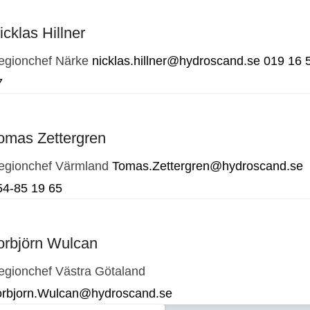
icklas Hillner
egionchef Närke
nicklas.hillner@hydroscand.se
019 16 
7
omas Zettergren
egionchef Värmland
Tomas.Zettergren@hydroscand.se
54-85 19 65
orbjörn Wulcan
egionchef Västra Götaland
orbjorn.Wulcan@hydroscand.se