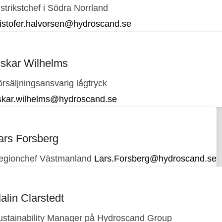
strikstchef i Södra Norrland
ristofer.halvorsen@hydroscand.se
skar Wilhelms
rsäljningsansvarig lågtryck
skar.wilhelms@hydroscand.se
ars Forsberg
egionchef Västmanland
Lars.Forsberg@hydroscand.se
alin Clarstedt
ustainability Manager på Hydroscand Group