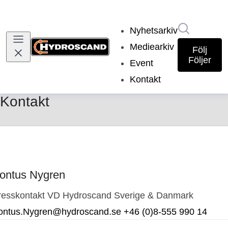
Sök i nyh
Nyhetsarkiv
Mediearkiv
Följ
Följer
Event
Kontakt
(current)
Kontakt
ontus Nygren
resskontakt
VD Hydroscand Sverige & Danmark
ontus.Nygren@hydroscand.se
+46 (0)8-555 990 14