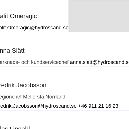
alit Omeragic
alit.Omeragic@hydroscand.se
nna Slätt
arknads- och kundservicechef
anna.slatt@hydroscand.s
redrik Jacobsson
egionchef Mellersta Norrland
redrik.Jacobsson@hydroscand.se
+46 911 21 16 23
las Lindahl