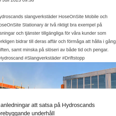
0 Juli 2023 09:38
ydroscands slangverkstäder HoseOnSite Mobile och
oseOnSite Stationary är två riktigt bra exempel på
sningar och tjänster tillgängliga för våra kunder som
rkligen bidrar till deras affär och förmåga att hålla i gång
iften, samt minska på slöseri av både tid och pengar.
Hydroscand #Slangverkstäder #Driftstopp
 anledningar att satsa på Hydroscands
örebyggande underhåll