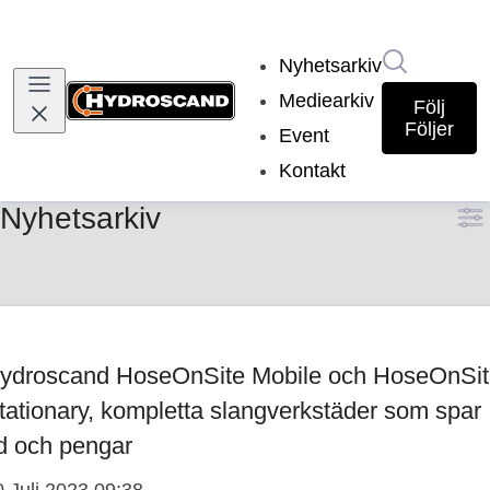
Sök i nyh
Nyhetsarkiv
Mediearkiv
Följ
Följer
Event
Kontakt
Nyhetsarkiv
ydroscand HoseOnSite Mobile och HoseOnSit
tationary, kompletta slangverkstäder som spar
id och pengar