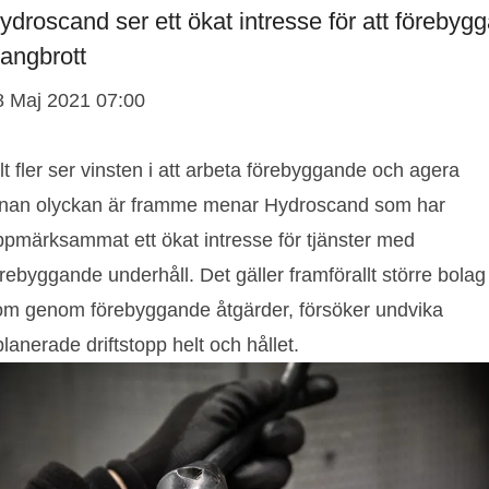
ydroscand ser ett ökat intresse för att förebyg
langbrott
8 Maj 2021 07:00
lt fler ser vinsten i att arbeta förebyggande och agera
nnan olyckan är framme menar Hydroscand som har
ppmärksammat ett ökat intresse för tjänster med
rebyggande underhåll. Det gäller framförallt större bolag
om genom förebyggande åtgärder, försöker undvika
lanerade driftstopp helt och hållet.