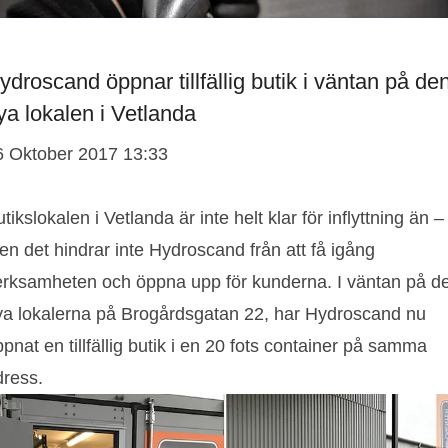
Hydroscand öppnar tillfällig butik i väntan på de
ya lokalen i Vetlanda
6 Oktober 2017 13:33
tikslokalen i Vetlanda är inte helt klar för inflyttning än –
n det hindrar inte Hydroscand från att få igång
erksamheten och öppna upp för kunderna. I väntan på d
ya lokalerna på Brogårdsgatan 22, har Hydroscand nu
pnat en tillfällig butik i en 20 fots container på samma
dress.