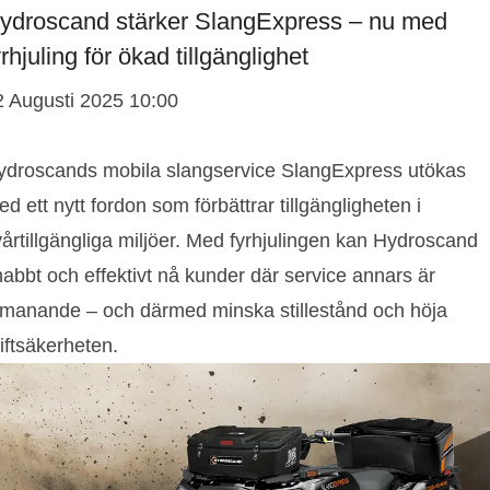
ydroscand stärker SlangExpress – nu med
yrhjuling för ökad tillgänglighet
2 Augusti 2025 10:00
ydroscands mobila slangservice SlangExpress utökas
d ett nytt fordon som förbättrar tillgängligheten i
årtillgängliga miljöer. Med fyrhjulingen kan Hydroscand
abbt och effektivt nå kunder där service annars är
tmanande – och därmed minska stillestånd och höja
iftsäkerheten.