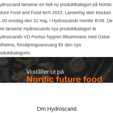
ydroscand lanserar en helt ny produktkategori på Nordic
uture Food and Food tech 2023. Lansering sker klockan
1.00 onsdag den 31 maj, i Hydroscands monter B:08. De
om lanserar Hydroscands nya produktkategori är
ydroscands VD Pontus Nygren tillsammans med Oskar
ilhelms, försäljningsansvarig för den nya
roduktkategorin.
Om Hydroscand