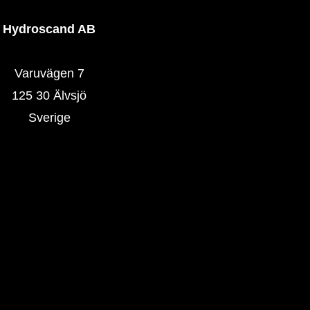
Hydroscand AB
Varuvägen 7
125 30 Älvsjö
Sverige
Hydroscand.se
Våra butiker
Våra produkter
SlangExpress
TrackingCode
HoseOnSite
Verkstadsöversyn