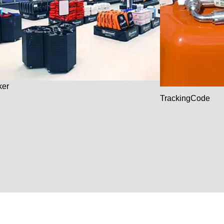
ker
TrackingCode