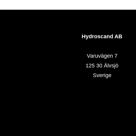
Hydroscand AB
Varuvägen 7
125 30 Älvsjö
Sverige
Hydroscand.se
Våra butiker
Våra produkter
SlangExpress
TrackingCode
HoseOnSite