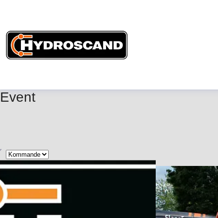
Event
yp