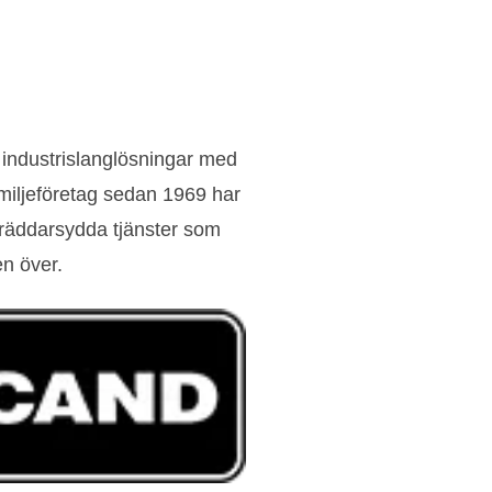
 industrislanglösningar med
amiljeföretag sedan 1969 har
skräddarsydda tjänster som
en över.