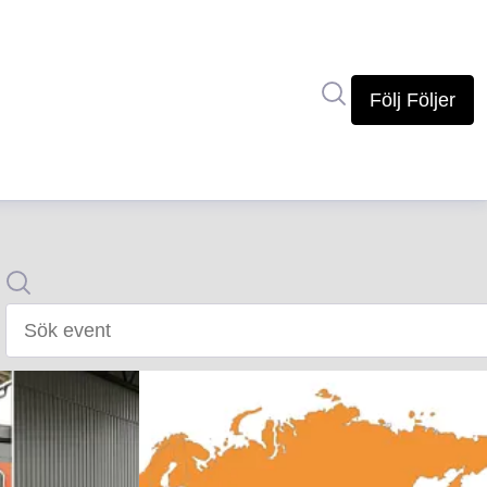
Sök i nyhetsrumm
Följ
Följer
Sök
Sök event