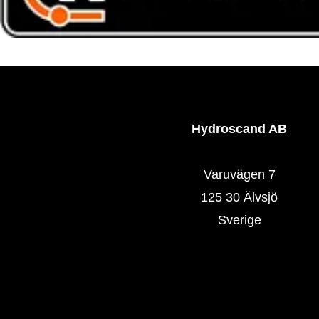
Hydroscand AB
Varuvägen 7
125 30 Älvsjö
Sverige
Hydroscand.se
Våra butiker
Våra produkter
SlangExpress