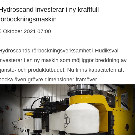
Hydroscand investerar i ny kraftfull
rörbockningsmaskin
5 Oktober 2021 07:00
Hydroscands rörbockningsverksamhet i Hudiksvall
investerar i en ny maskin som möjliggör breddning av
tjänste- och produktutbudet. Nu finns kapaciteten att
bocka även grövre dimensioner framöver.