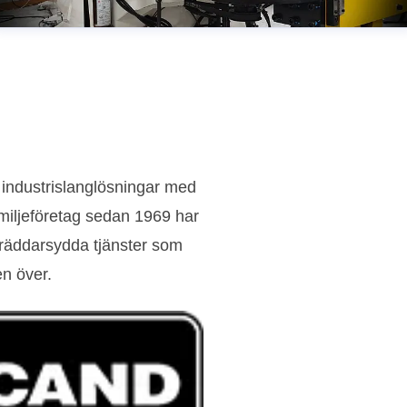
 industrislanglösningar med
amiljeföretag sedan 1969 har
skräddarsydda tjänster som
en över.