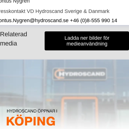
ontus Nygren
resskontakt
VD Hydroscand Sverige & Danmark
ontus.Nygren@hydroscand.se
+46 (0)8-555 990 14
Relaterad
Ladda ner bilder för
media
medieanvändning