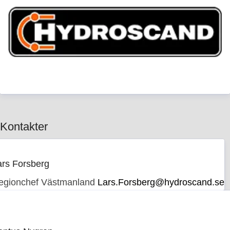
Kontakter
ars Forsberg
egionchef Västmanland
Lars.Forsberg@hydroscand.se