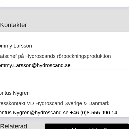
Kontakter
ommy Larsson
latschef på Hydroscands rörbockningsproduktion
ommy.Larsson@hydroscand.se
ontus Nygren
resskontakt
VD Hydroscand Sverige & Danmark
ontus.Nygren@hydroscand.se
+46 (0)8-555 990 14
Relaterad