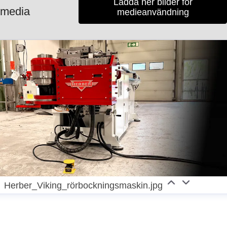
Ladda ner bilder för
media
medieanvändning
Herber_Viking_rörbockningsmaskin.jpg