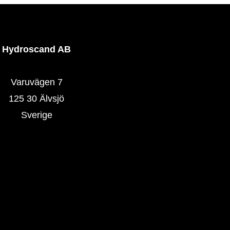
Hydroscand AB
Varuvägen 7
125 30 Älvsjö
Sverige
Hydroscand.se
Våra butiker
Våra produkter
SlangExpress
TrackingCode
HoseOnSite