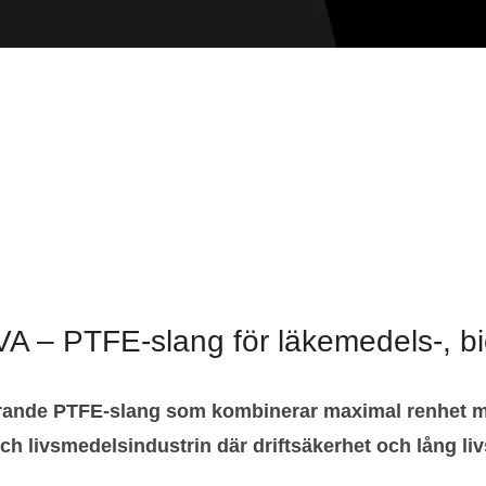
 PTFE-slang för läkemedels-, biot
de PTFE-slang som kombinerar maximal renhet med h
h livsmedelsindustrin där driftsäkerhet och lång liv