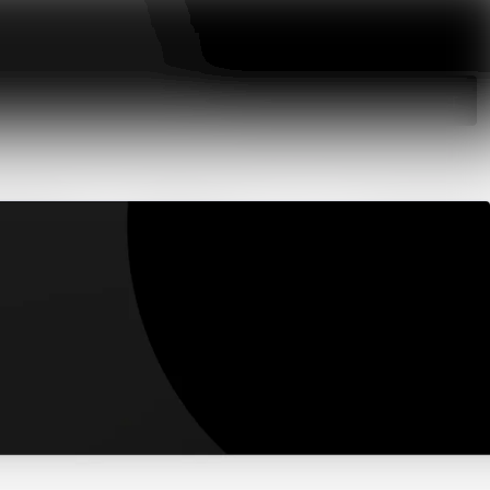
Sök i nyhetsrumm
Följ
Följer