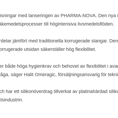
glösningar med lanseringen av PHARMA-NOVA. Den nya PT
a läkemedelsprocesser till högintensiva livsmedelsflöden.
elar jämfört med traditionella korrugerade slangar. Den 
rrugerade utsidan säkerställer hög flexibilitet.
åde höga hygienkrav och behovet av flexibilitet i ava
råga, säger Halit Omeragic, försäljningsansvarig för tek
h har ett silikonöverdrag tillverkat av platinahärdad sili
lsindustrin.