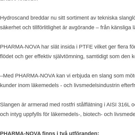
Hydroscand breddar nu sitt sortiment av tekniska slan
säkerhet och tillförlitlighet är avgörande – från känslig
PHARMA-NOVA har slät insida i PTFE vilket ger flera förd
flödet och ger effektiv självtömning, samtidigt som den ko
–Med PHARMA-NOVA kan vi erbjuda en slang som möter b
kunder inom läkemedels - och livsmedelsindustrin efterf
Slangen är armerad med rostfri stålflätning i AISI 316L oc
och intyg uppfylls för läkemedels-, biotech- och livsmede
PHARMA-NOVA finns i två utföranden: