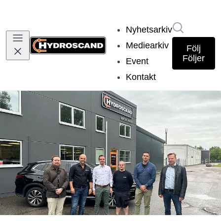
Sök i nyh
Nyhetsarkiv
Mediearkiv
Följ
Följer
Event
Kontakt