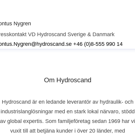
ontus Nygren
resskontakt
VD Hydroscand Sverige & Danmark
ontus.Nygren@hydroscand.se
+46 (0)8-555 990 14
Om Hydroscand
Hydroscand är en ledande leverantör av hydraulik- och
industrislanglösningar med en stark lokal närvaro, stödd
av global expertis. Som familjeföretag sedan 1969 har vi
vuxit till att betjäna kunder i över 20 länder, med