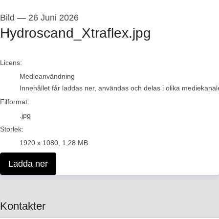
Bild
—
26 Juni 2026
Hydroscand_Xtraflex.jpg
go to media item
Licens:
Medieanvändning
Innehållet får laddas ner, användas och delas i olika mediekanale
Filformat:
.jpg
Storlek:
1920 x 1080, 1,28 MB
Ladda ner
Kontakter