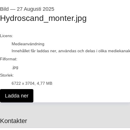
Bild
—
27 Augusti 2025
Hydroscand_monter.jpg
go to media item
Licens:
Medieanvändning
Innehållet får laddas ner, användas och delas i olika mediekanale
Filformat:
.jpg
Storlek:
6722 x 3704, 4,77 MB
Ladda ner
Kontakter