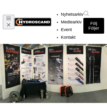
Sök i nyh
Nyhetsarkiv
Mediearkiv
Följ
Följer
Event
Kontakt