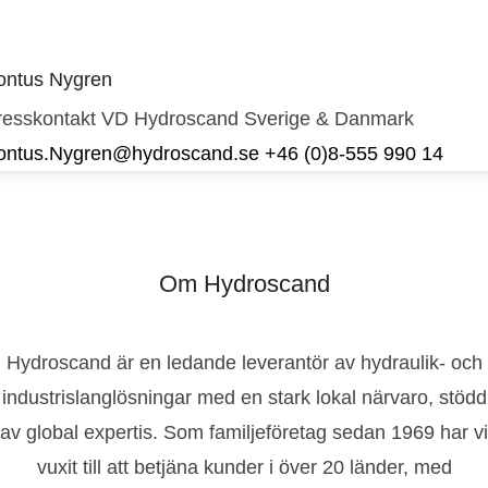
ontus Nygren
resskontakt
VD Hydroscand Sverige & Danmark
ontus.Nygren@hydroscand.se
+46 (0)8-555 990 14
Om Hydroscand
Hydroscand är en ledande leverantör av hydraulik- och
industrislanglösningar med en stark lokal närvaro, stödd
av global expertis. Som familjeföretag sedan 1969 har vi
vuxit till att betjäna kunder i över 20 länder, med