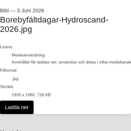
Bild
—
3 Juni 2026
Borebyfältdagar-Hydroscand-
2026.jpg
go to media item
Licens:
Medieanvändning
Innehållet får laddas ner, användas och delas i olika mediekanale
Filformat:
.jpg
Storlek:
1920 x 1080, 726 KB
Ladda ner