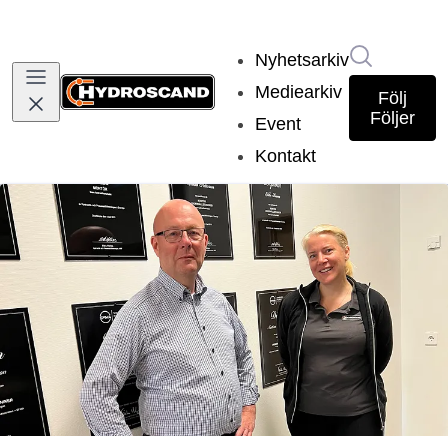
Sök i nyh
Nyhetsarkiv
Mediearkiv
Följ
Följer
Event
Kontakt