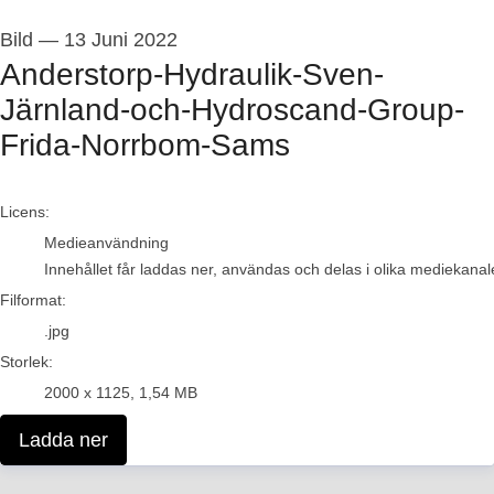
Bild
—
13 Juni 2022
Anderstorp-Hydraulik-Sven-
Järnland-och-Hydroscand-Group-
Frida-Norrbom-Sams
go to media item
Licens:
Medieanvändning
Innehållet får laddas ner, användas och delas i olika mediekanale
Filformat:
.jpg
Storlek:
2000 x 1125, 1,54 MB
Ladda ner